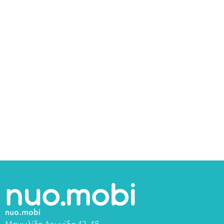
nuo.mobi
Μανωλίδη Λεωνίδα 42-48