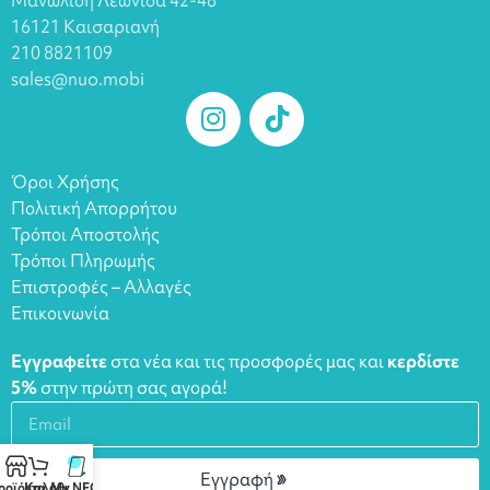
16121 Καισαριανή
210 8821109
sales@nuo.mobi
Όροι Χρήσης
Πολιτική Απορρήτου
Τρόποι Αποστολής
Τρόποι Πληρωμής
Επιστροφές – Αλλαγές
Επικοινωνία
Εγγραφείτε
στα νέα και τις προσφορές μας και
κερδίστε
5%
στην πρώτη σας αγορά!
Εγγραφή
ροϊόντα
Καλάθι
My NFCs