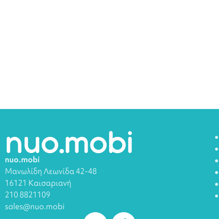
nuo.mobi
Μανωλίδη Λεωνίδα 42-48
16121 Καισαριανή
210 8821109
sales@nuo.mobi