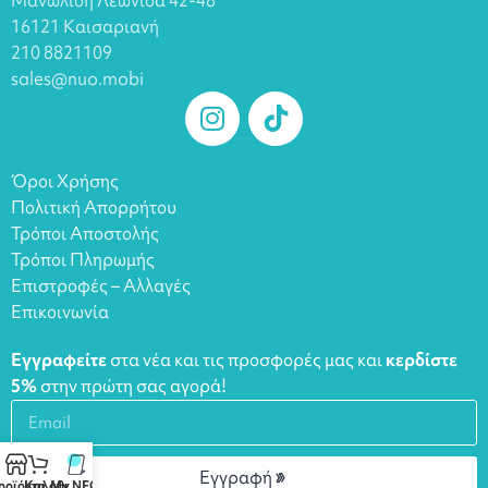
16121 Καισαριανή
210 8821109
sales@nuo.mobi
Όροι Χρήσης
Πολιτική Απορρήτου
Τρόποι Αποστολής
Τρόποι Πληρωμής
Επιστροφές – Αλλαγές
Επικοινωνία
Εγγραφείτε
στα νέα και τις προσφορές μας και
κερδίστε
5%
στην πρώτη σας αγορά!
Εγγραφή
ροϊόντα
Καλάθι
My NFCs