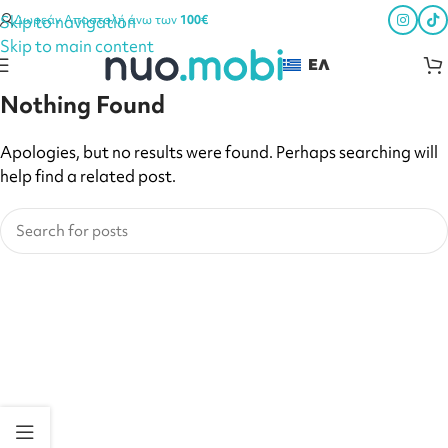
Skip to navigation
Δωρεάν Αποστολή άνω των
100€
Skip to main content
ΕΛ
Nothing Found
Apologies, but no results were found. Perhaps searching will
help find a related post.