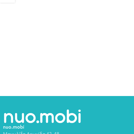
nuo.mobi
Μανωλίδη Λεωνίδα 42-48