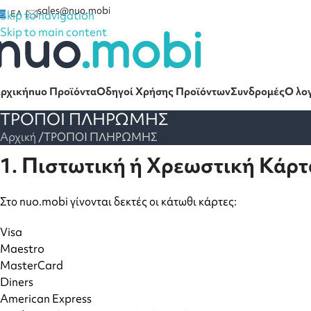
sales@nuo.mobi
Skip to navigation
ΕΛ
Skip to main content
ρχική
nuo Προϊόντα
Οδηγοί Χρήσης Προϊόντων
Συνδρομές
Ο λο
ΤΡΟΠΟΙ ΠΛΗΡΩΜΗΣ
Αρχική
ΤΡΟΠΟΙ ΠΛΗΡΩΜΗΣ
1. Πιστωτική ή Χρεωστική Κάρτ
Στο nuo.mobi γίνονται δεκτές οι κάτωθι κάρτες:
Visa
Maestro
MasterCard
Diners
American Express